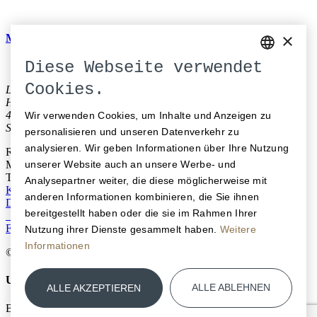
×
Melde dich bei unserem Newsletter an und stay up to date.
Diese Webseite verwendet
GERMAN
Cookies.
La Couronne Hotel Restaurant
ENGLISH
Hauptgasse 64
4500 Solothurn
Wir verwenden Cookies, um Inhalte und Anzeigen zu
FRENCH
Schweiz
personalisieren und unseren Datenverkehr zu
analysieren. Wir geben Informationen über Ihre Nutzung
Reservation
unserer Website auch an unsere Werbe- und
M
info@lacouronne-solothurn.ch
T
+41 32 625 10 10
Analysepartner weiter, die diese möglicherweise mit
Kontakt
Öffnungszeiten
Medien
Offene Stellen
Gutscheine
anderen Informationen kombinieren, die Sie ihnen
Datenschutz
Impressum
bereitgestellt haben oder die sie im Rahmen Ihrer
Facebook
Instagram
LinkedIn
Nutzung ihrer Dienste gesammelt haben.
Weitere
Informationen
© 2026 La Couronne
Unsere Genossenschaft
ALLE ABLEHNEN
ALLE AKZEPTIEREN
Baseltor ∙ Solheure ∙ Salzhaus ∙ La Couronne ∙ Viktor ∙ Hoch3 ∙