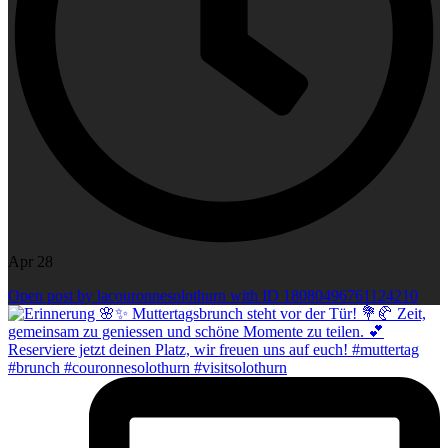
Apr 28
Open post by lacouronnesolothurn with ID 18080496761124210