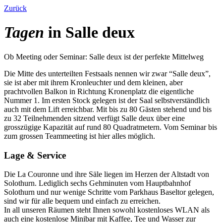
Zurück
Tagen
in Salle deux
Ob Meeting oder Seminar: Salle deux ist der perfekte Mittelweg
Die Mitte des unterteilten Festsaals nennen wir zwar “Salle deux”,
sie ist aber mit ihrem Kronleuchter und dem kleinen, aber
prachtvollen Balkon in Richtung Kronenplatz die eigentliche
Nummer 1. Im ersten Stock gelegen ist der Saal selbstverständlich
auch mit dem Lift erreichbar. Mit bis zu 80 Gästen stehend und bis
zu 32 Teilnehmenden sitzend verfügt Salle deux über eine
grosszügige Kapazität auf rund 80 Quadratmetern. Vom Seminar bis
zum grossen Teammeeting ist hier alles möglich.
Lage & Service
Die La Couronne und ihre Säle liegen im Herzen der Altstadt von
Solothurn. Lediglich sechs Gehminuten vom Hauptbahnhof
Solothurn und nur wenige Schritte vom Parkhaus Baseltor gelegen,
sind wir für alle bequem und einfach zu erreichen.
In all unseren Räumen steht Ihnen sowohl kostenloses WLAN als
auch eine kostenlose Minibar mit Kaffee, Tee und Wasser zur