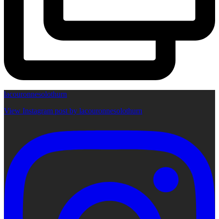
lacouronnesolothurn
View Instagram post by lacouronnesolothurn