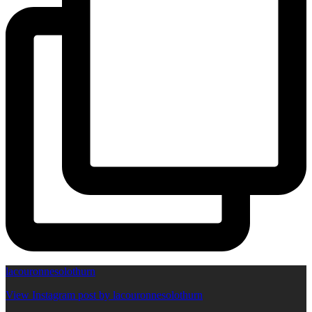
lacouronnesolothurn
View Instagram post by lacouronnesolothurn