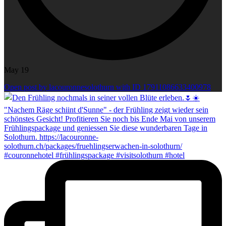
May 19
Open post by lacouronnesolothurn with ID 17911086633400978