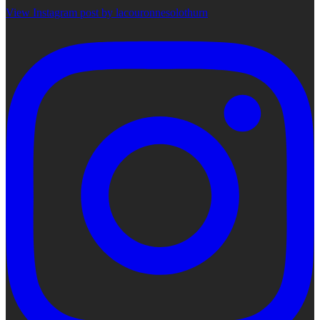
View Instagram post by lacouronnesolothurn