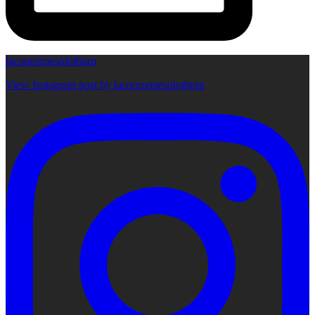
lacouronnesolothurn
View Instagram post by lacouronnesolothurn