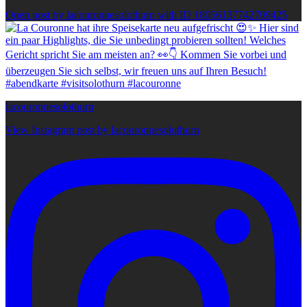
Open post by lacouronnesolothurn with ID 18056137742709425
lacouronnesolothurn
View Instagram post by lacouronnesolothurn