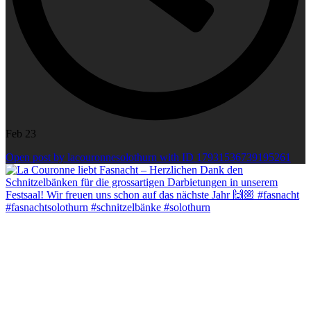
Feb 23
Open post by lacouronnesolothurn with ID 17931536739195261