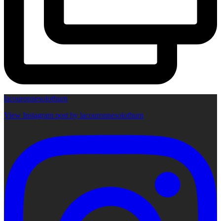
lacouronnesolothurn
View Instagram post by lacouronnesolothurn