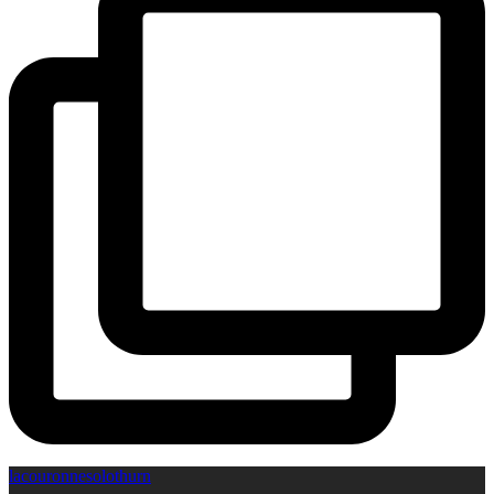
lacouronnesolothurn