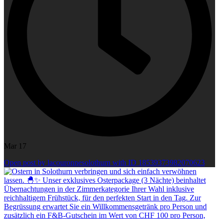
Mar 17
Open post by lacouronnesolothurn with ID 18539373982070623