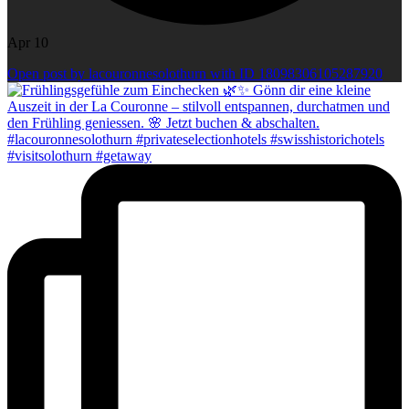
Apr 10
Open post by lacouronnesolothurn with ID 18098306105287920