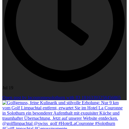
Jul 19
Open post by lacouronnesolothurn with ID 18163393258456865