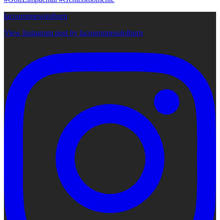
lacouronnesolothurn
View Instagram post by lacouronnesolothurn