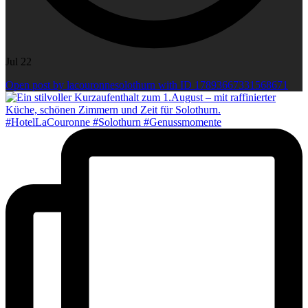
Jul 22
Open post by lacouronnesolothurn with ID 17893667331568671