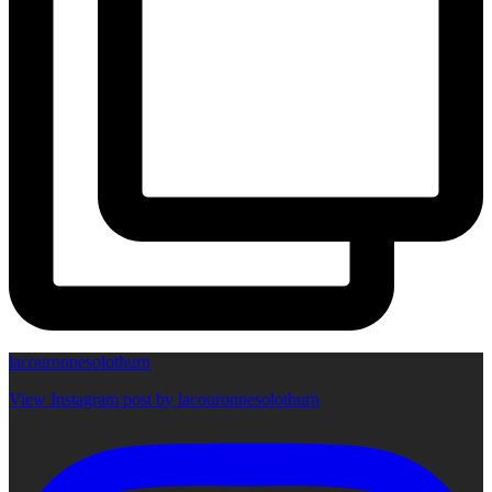
lacouronnesolothurn
View Instagram post by lacouronnesolothurn