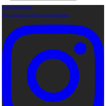
lacouronnesolothurn
View Instagram post by lacouronnesolothurn