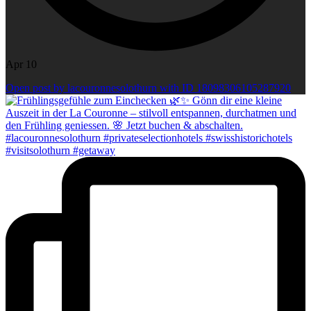
Apr 10
Open post by lacouronnesolothurn with ID 18098306105287920