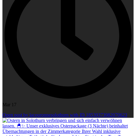
Mar 17
Open post by lacouronnesolothurn with ID 18539373982070623