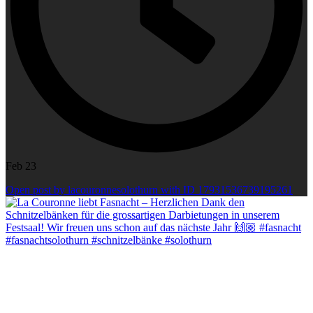
Feb 23
Open post by lacouronnesolothurn with ID 17931536739195261