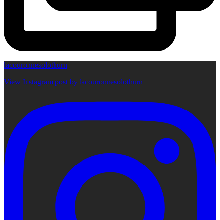
lacouronnesolothurn
View Instagram post by lacouronnesolothurn