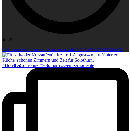
Jul 22
Open post by lacouronnesolothurn with ID 17893667331568671