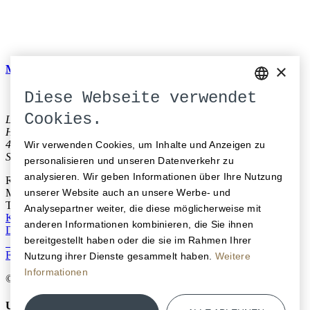
×
Melde dich bei unserem Newsletter an und stay up to date.
Diese Webseite verwendet
GERMAN
Cookies.
La Couronne Hotel Restaurant
ENGLISH
Hauptgasse 64
4500 Solothurn
Wir verwenden Cookies, um Inhalte und Anzeigen zu
FRENCH
Schweiz
personalisieren und unseren Datenverkehr zu
analysieren. Wir geben Informationen über Ihre Nutzung
Reservation
M
info@lacouronne-solothurn.ch
unserer Website auch an unsere Werbe- und
T
+41 32 625 10 10
Analysepartner weiter, die diese möglicherweise mit
Kontakt
Öffnungszeiten
Medien
Offene Stellen
Gutscheine
anderen Informationen kombinieren, die Sie ihnen
Datenschutz
Impressum
bereitgestellt haben oder die sie im Rahmen Ihrer
Facebook
Instagram
LinkedIn
Nutzung ihrer Dienste gesammelt haben.
Weitere
Informationen
© 2026 La Couronne
Unsere Genossenschaft