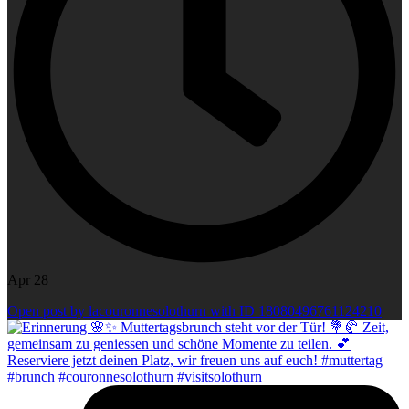
Apr 28
Open post by lacouronnesolothurn with ID 18080496761124210