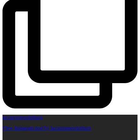
lacouronnesolothurn
View Instagram post by lacouronnesolothurn