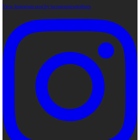
View Instagram post by lacouronnesolothurn