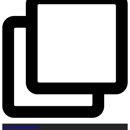
lacouronnesolothurn