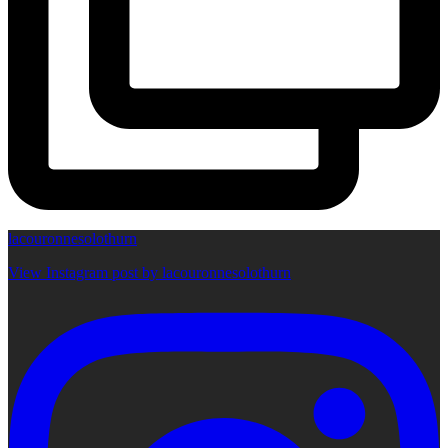
lacouronnesolothurn
View Instagram post by lacouronnesolothurn