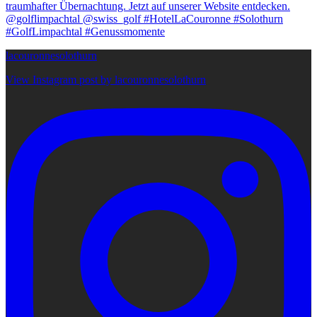
lacouronnesolothurn
View Instagram post by lacouronnesolothurn