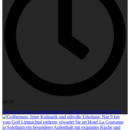
Jul 19
Open post by lacouronnesolothurn with ID 18163393258456865