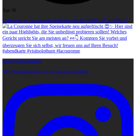
Apr 30
Open post by lacouronnesolothurn with ID 18056137742709425
lacouronnesolothurn
View Instagram post by lacouronnesolothurn