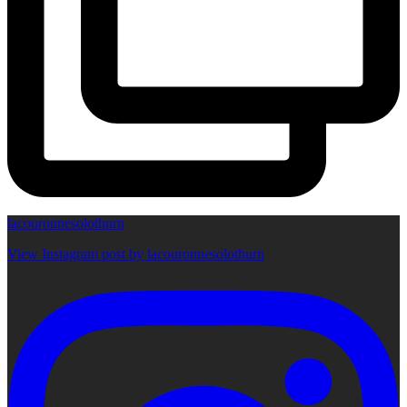
lacouronnesolothurn
View Instagram post by lacouronnesolothurn