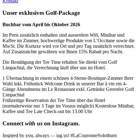
Kontakt
Unser exklusives Golf-Package
Buchbar vom April bis Oktober 2026
Im Preis zusätzlich enthalten sind ausserdem Wifi, Minibar und
Kaffee im Zimmer, hochwertige Produkte von L’Occitane sowie die
MwSt. Die Kurtaxe wird vor Ort und pro Tag zusätzlich verrechnet.
Auf Zusatznächte gewähren wir Ihnen 15% Rabatt pro Nacht.
Die Bestätigung der Tee Time erhalten Sie direkt vom Golf
Limpachtal, die Verrechnung läuft über uns im Hotel.
1 Übernachtung in einem schönen 4-Sterne-Boutique-Zimmer Ihrer
Wahl inkl. Frühstück
Welcome Drink in unserer Bar à vin
ein 4-
Gänge Abendmenu im Le Restaurant exkl. Getränke
Greenfee Golf
Limpachtal
Frühzeitige Reservation der Tee Time über das Hotel
(normalerweise nur 3 Tage im Voraus möglich)
Kostenlose Minibar,
Kaffee und Tee
Late Check-out bis 13.00 Uhr
Connect
with us
on Instagram.
Inspired by you, always — tag us! #LaCouronneSolothurn