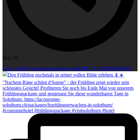
May 19
Open post by lacouronnesolothurn with ID 17911086633400978