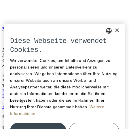
×
Melde dich bei unserem Newsletter an und stay up to date.
Diese Webseite verwendet
GERMAN
Cookies.
La Couronne Hotel Restaurant
ENGLISH
Hauptgasse 64
4500 Solothurn
Wir verwenden Cookies, um Inhalte und Anzeigen zu
FRENCH
Schweiz
personalisieren und unseren Datenverkehr zu
analysieren. Wir geben Informationen über Ihre Nutzung
Reservation
unserer Website auch an unsere Werbe- und
M
info@lacouronne-solothurn.ch
T
+41 32 625 10 10
Analysepartner weiter, die diese möglicherweise mit
Kontakt
Öffnungszeiten
Medien
Offene Stellen
Gutscheine
anderen Informationen kombinieren, die Sie ihnen
Datenschutz
Impressum
bereitgestellt haben oder die sie im Rahmen Ihrer
Facebook
Instagram
LinkedIn
Nutzung ihrer Dienste gesammelt haben.
Weitere
Informationen
© 2026 La Couronne
Unsere Genossenschaft