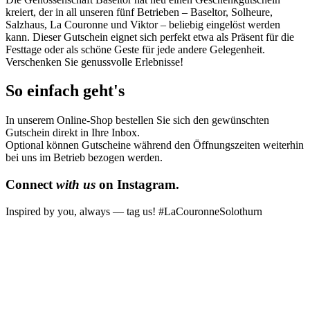
kreiert, der in all unseren fünf Betrieben – Baseltor, Solheure,
Salzhaus, La Couronne und Viktor – beliebig eingelöst werden
kann. Dieser Gutschein eignet sich perfekt etwa als Präsent für die
Festtage oder als schöne Geste für jede andere Gelegenheit.
Verschenken Sie genussvolle Erlebnisse!
So einfach geht's
In unserem Online-Shop bestellen Sie sich den gewünschten
Gutschein direkt in Ihre Inbox.
Optional können Gutscheine während den Öffnungszeiten weiterhin
bei uns im Betrieb bezogen werden.
Connect
with us
on Instagram.
Inspired by you, always — tag us! #LaCouronneSolothurn
lacouronnesolothurn
lacouronnesolothurn
lacouronnesolothurn
lacouronnesolothurn
lacouronnesolothurn
lacouronnesolothurn
lacouronnesolothurn
lacouronnesolothurn
May 19
Mar 17
Apr 28
Jul 22
Apr 30
Apr 10
Feb 23
Jul 19