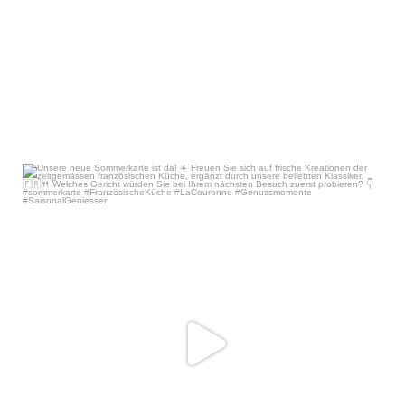
Unsere neue Sommerkarte ist da! ☀️
Freuen
...
Jun 2
43
0