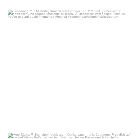
Erinnerung 🌸✨
Muttertagsbrunch steht vor der
...
Apr 28
15
0
Merci Mama 💐