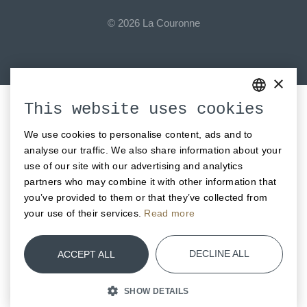
© 2026 La Couronne
×
This website uses cookies
GERMAN
We use cookies to personalise content, ads and to
Our Genossenschaft
ENGLISH
analyse our traffic. We also share information about your
FRENCH
Baseltor ∙ Solheure ∙ Salzhaus ∙ La Couronne ∙ Viktor ∙ Hoch3
use of our site with our advertising and analytics
∙ Genossenschaft ∙ Klosterherberge
partners who may combine it with other information that
you’ve provided to them or that they’ve collected from
your use of their services.
Read more
DECLINE ALL
ACCEPT ALL
SHOW DETAILS
BOOK
RESERVATION
NOW