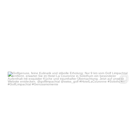
Golfgenuss, feine Kulinarik und stilvolle
...
Jul 19
27
1