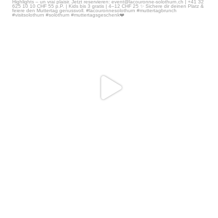
Brunchen, geniessen, Danke
...
Apr 22
63
2