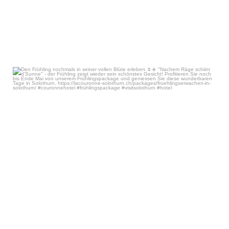
Den Frühling nochmals in seiner vollen Blüte
...
May 19
36
0