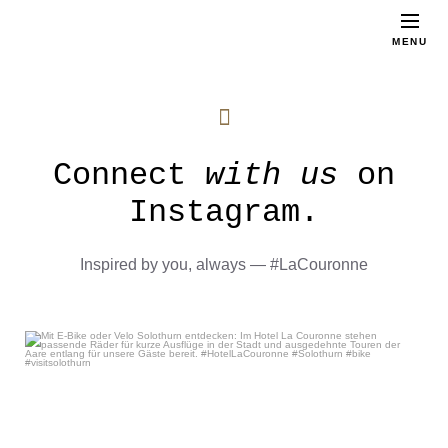
MENU
Connect
with us
on
Instagram.
Inspired by you, always — #LaCouronne
Mit E-Bike oder Velo Solothurn entdecken: Im Hotel
...
Jul 24
54
1