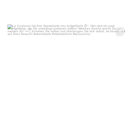
La Couronne hat ihre Speisekarte neu aufgefrischt
...
Apr 30
50
1